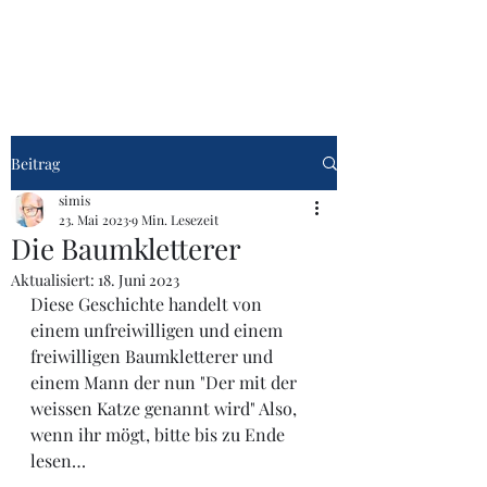
Talk übers Leben
Beitrag
simis
23. Mai 2023
9 Min. Lesezeit
Die Baumkletterer
Aktualisiert:
18. Juni 2023
Diese Geschichte handelt von 
einem unfreiwilligen und einem 
freiwilligen Baumkletterer und 
einem Mann der nun "Der mit der 
weissen Katze genannt wird" Also, 
wenn ihr mögt, bitte bis zu Ende 
lesen…