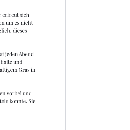
 erfreut sich 
en um es nicht 
ich, dieses 
st jeden Abend 
hatte und 
aftigem Gras in 
en vorbei und 
eln konnte. Sie 
 