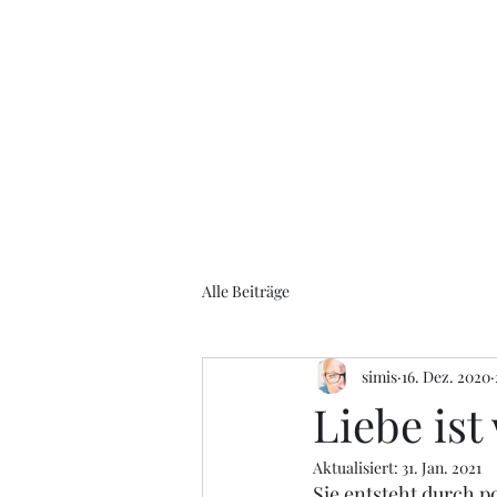
Talk übers Leben
Alle Beiträge
simis
16. Dez. 2020
Liebe ist
Aktualisiert:
31. Jan. 2021
Sie entsteht durch p