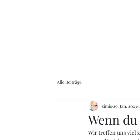
Talk übers Leben
Alle Beiträge
simis
29. Jan. 2023
1
Wenn du m
Wir treffen uns
 viel