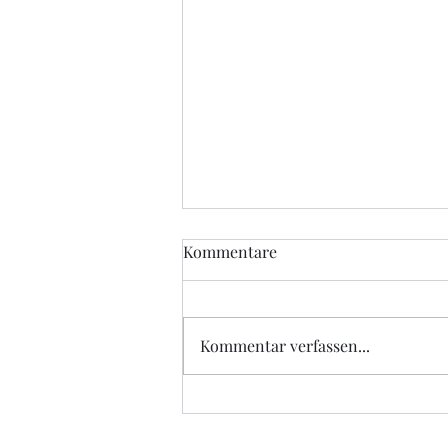
Kommentare
Kommentar verfassen...
Wenn niemand...