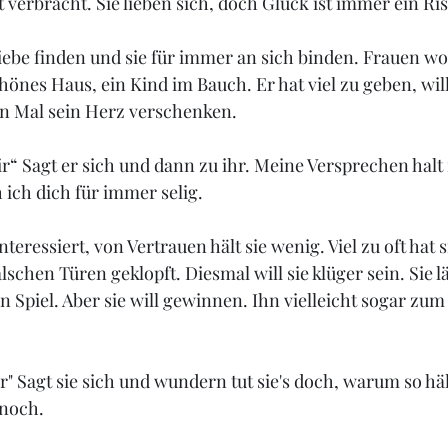
 verbracht. Sie lieben sich, doch Glück ist immer ein Ris
Liebe finden und sie für immer an sich binden
. Frauen wo
önes Haus, ein Kind im Bauch. Er hat viel zu geben, will 
en Mal sein Herz verschenken. 
ir“ Sagt er sich
 und dann zu ihr. Meine Versprechen halt
 ich dich für immer selig
. 
interessiert, von Vertrauen hält sie wenig
. V
iel zu oft
 hat 
alschen Türen geklopft. Diesmal will sie klüger sein. Sie lä
ein Spiel. Aber sie will gewinnen. Ihn vielleicht sogar zu
r" Sagt sie sich
 und wundern tut sie's doch, warum so hält
noch.