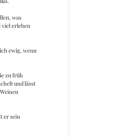
iko.
llen, was 
viel erleben 
 ich ewig, we
nn 
sie zu früh 
chelt und lässt 
m Weinen 
 er sein 